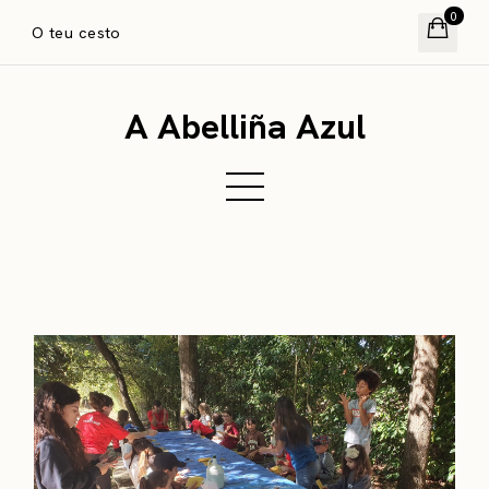
0
O teu cesto
A Abelliña Azul